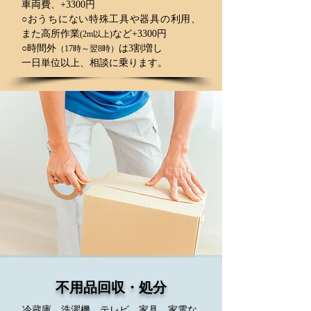
車両費、+3300円
○おうちにない特殊工具や器具の利用、
また高所作業
など+3300円
(2m以上)
○時間外
は3割増し
（17時～翌8時）
一日単位以上、相談に乗ります。
不用品回収・処分
冷蔵庫、洗濯機、テレビ、家具、家電な