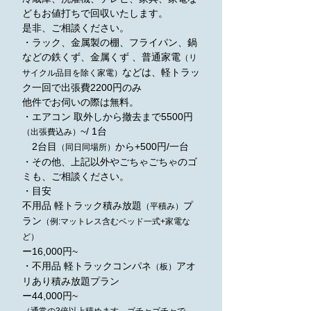
どもお値打ちで回収いたします。
是非、ご相談ください。
・ラック、金属製の棚、フライパン、鍋
などの鉄くず、金属くず 、普通家電
（リ
などは、軽トラッ
サイクル品目を除く家電）
ク一回で出張費2200円のみ
他件でお伺いの際は無料。
・エアコン 取外しから撤去まで5500円
~/ 1台
（出張費込み）
2台目
から+500円/一台
（同日同場所）
・その他、上記以外やごちゃごちゃのゴ
ミも、ご相談ください。
・目安
不用品 軽トラック積み放題
プ
（平積み）
ラン
（例:マットレス含むベッド一式+家電な
ど）
ー16,000円~
・不用品 軽トラックコンパネ
アオ
（板）
リあり積み放題プラン
ー44,000円~