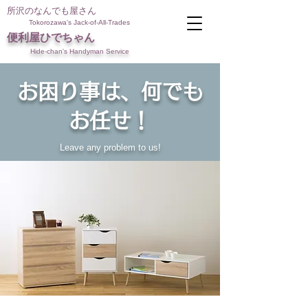
所沢のなんでも屋さん
Tokorozawa's Jack-of-All-Trades
便利屋ひでちゃん
Hide-chan's Handyman Service
お困り事は、何でも
お任せ！
Leave any problem to us!