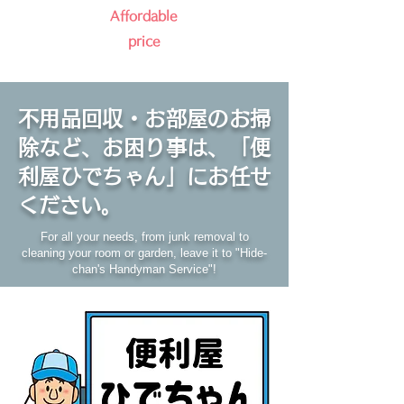
Affordable
price
不用品回収・お部屋のお掃
除など、お困り事は、「便
利屋ひでちゃん」にお任せ
ください。
For all your needs, from junk removal to
cleaning your room or garden, leave it to "Hide-
chan's Handyman Service"!