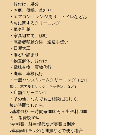
・片付け、処分
・お庭、伐採、草刈り
・エアコン、レンジ周り、トイレなどお
うちに関するクリーニ
ング
・単身引越
・家具組立て、移動
・高齢者移動介添、送迎手伝い
・日曜大工
・雨どい詰まり
・物置解体、片付け
・電球交換、買物代行
・廃車、車検代行
・一般ハウス/ルームクリーニング
（ご引
越し、窓アルミサッ
シ、
キッチン、など）
・店舗クリーニング
・その他、なんでもご相談に応じて、
短い時間でしたら、
○基本価格:一時間毎3000円 + 出張料2000
円 + 消費税10%
○材料費、駐車場代など実費は別途
○車両
も運搬などで使う場合、
(軽トラック)